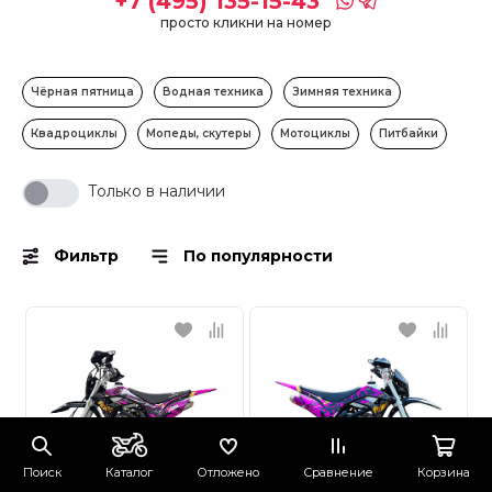
+7 (495) 135-15-43
просто кликни на номер
Чёрная пятница
Водная техника
Зимняя техника
Квадроциклы
Мопеды, скутеры
Мотоциклы
Питбайки
Только в наличии
Фильтр
По популярности
Поиск
Каталог
Отложено
Сравнение
Корзина