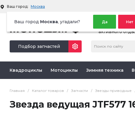
Ваш город:
Москва
Ваш город
Москва
, угадали?
Да
Нет
Территория
активного отды
Подбор запчастей
Квадроциклы
Мотоциклы
Зимняя техника
В
Главная
/
Каталог товаров
/
Запчасти
/
Звезды приводные
Звезда ведущая JTF577 1