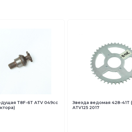
едущая T8F-6T ATV 049cc
Звезда ведомая 428-41Т 
ктора)
ATV125 2017