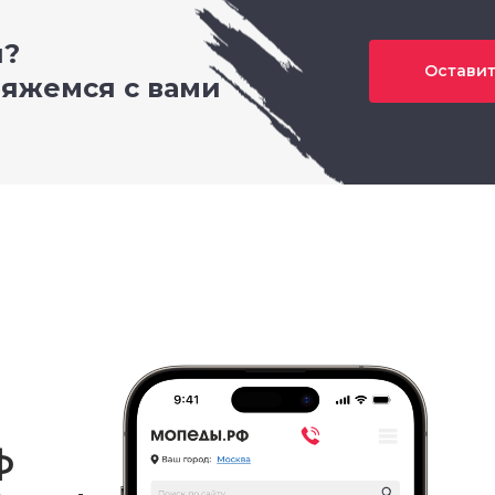
и?
Оставит
вяжемся с вами
ф