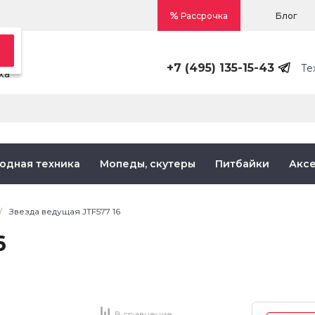
Блог
Рассрочка
+7 (495) 135-15-43
Те
ха
одная техника
Мопеды, скутеры
Питбайки
Акс
/
Звезда ведущая JTF577 16
6
В сравнение