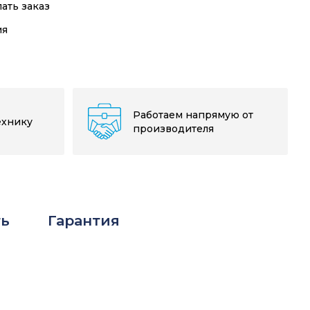
лать заказ
ия
Работаем напрямую от
ехнику
производителя
ть
Гарантия