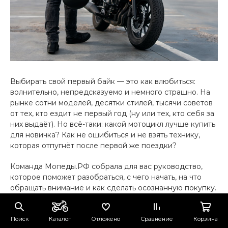
Выбирать свой первый байк — это как влюбиться:
волнительно, непредсказуемо и немного страшно. На
рынке сотни моделей, десятки стилей, тысячи советов
от тех, кто ездит не первый год (ну или тех, кто себя за
них выдаёт). Но всё-таки: какой мотоцикл лучше купить
для новичка? Как не ошибиться и не взять технику,
которая отпугнёт после первой же поездки?
Команда Мопеды.РФ собрала для вас руководство,
которое поможет разобраться, с чего начать, на что
обращать внимание и как сделать осознанную покупку.
Преимущества мотоцикла:
Поиск
Каталог
Отложено
Сравнение
Корзина