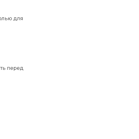
олью для
ать перед