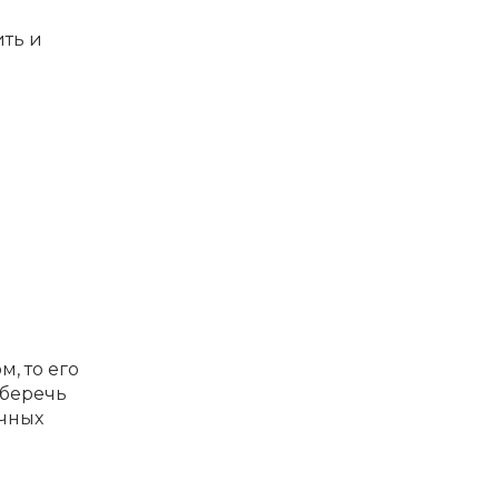
ить и
, то его
уберечь
ечных