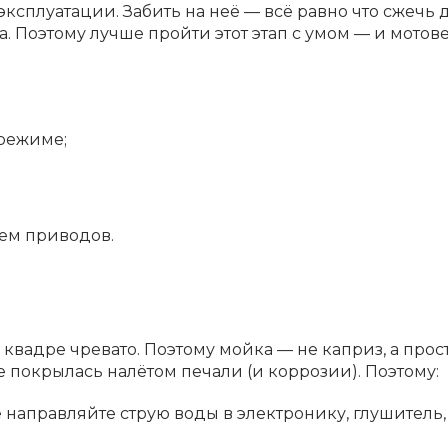
сплуатации. Забить на неё — всё равно что сжечь 
. Поэтому лучше пройти этот этап с умом — и мотов
 режиме;
ием приводов.
на квадре чревато. Поэтому мойка — не каприз, а прос
е покрылась налётом печали (и коррозии). Поэтому:
 направляйте струю воды в электронику, глушитель,