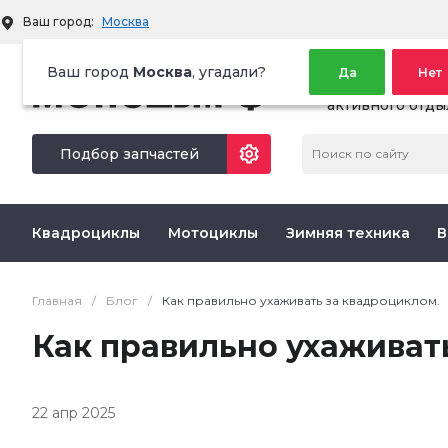
Ваш город:
Москва
Ваш город
Москва
, угадали?
Да
Нет
Территория
активного отды
Подбор запчастей
Квадроциклы
Мотоциклы
Зимняя техника
В
Главная
/
Блог
/
Как правильно ухаживать за квадроциклом.
Как правильно ухаживат
22 апр 2025