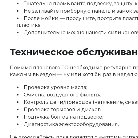
Тщательно промывайте подвеску, защиту, к
Не заливайте приборную панель и замок з
После мойки — просушите, протрите пласт
пластика;
Дополнительно можно нанести силиконову
Техническое обслуживан
Помимо планового ТО необходимо регулярно про
каждым выездом — ну или хотя бы раз в неделю.
Проверка уровня масла;
Очистка воздушного фильтра;
Контроль цепи/приводов (натяжение, смазк
Проверка тормозов и дисков;
Подтяжка болтов на подвеске;
Диагностика электрооборудования.
Не дожидайтесь, пока появятся симптомы типа э