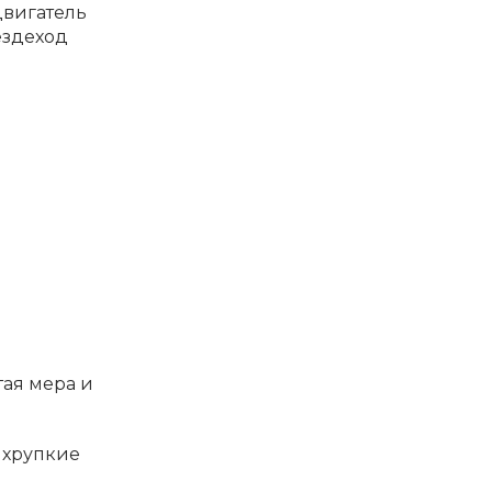
двигатель
ездеход
тая мера и
 хрупкие