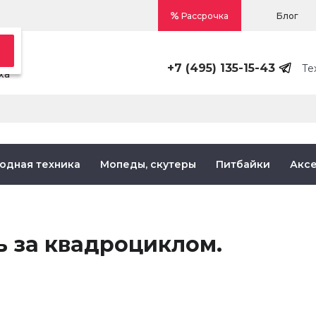
Блог
Рассрочка
+7 (495) 135-15-43
Те
ха
одная техника
Мопеды, скутеры
Питбайки
Акс
ь за квадроциклом.