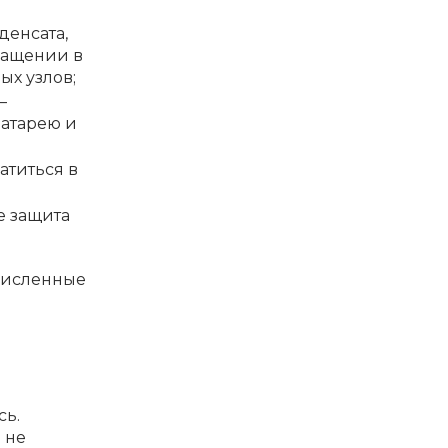
денсата,
ращении в
ых узлов;
—
батарею и
атиться в
е защита
ечисленные
сь.
 не