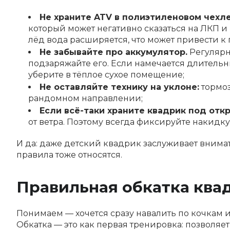
Не храните ATV в полиэтиленовом чехле
который может негативно сказаться на ЛКП и
лёд вода расширяется, что может привести к
Не забывайте про аккумулятор.
Регулярн
подзаряжайте его. Если намечается длитель
уберите в тёплое сухое помещение;
Не оставляйте технику на уклоне:
тормоз
рандомном направлении;
Если всё-таки храните квадрик под от
от ветра. Поэтому всегда фиксируйте накидку
И да: даже детский квадрик заслуживает вним
правила тоже относятся.
Правильная обкатка ква
Понимаем — хочется сразу навалить по кочкам и 
Обкатка — это как первая тренировка: позволяет